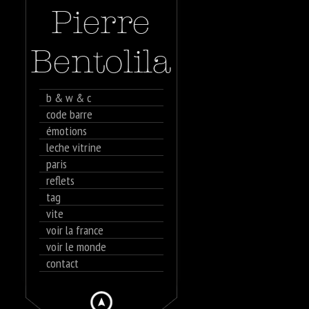
b & w & c
code barre
émotions
leche vitrine
paris
reflets
tag
vite
voir la france
voir le monde
contact