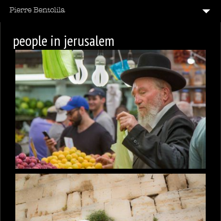
B & W & C
people in jerusalem
CODE BARRE
12
ÉMOTIONS
LECHE VITRINE
14
PARIS
REFLETS
TAG
VITE
7
VOIR LA FRANCE
20
VOIR LE MONDE
CONTACT