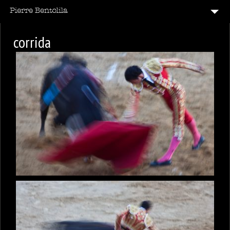
B & W & C
corrida
CODE BARRE
12
ÉMOTIONS
LECHE VITRINE
14
PARIS
REFLETS
TAG
VITE
7
VOIR LA FRANCE
20
VOIR LE MONDE
CONTACT