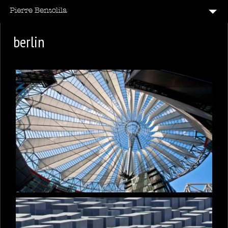
B & W & C
berlin
CODE BARRE
12
ÉMOTIONS
LECHE VITRINE
14
PARIS
REFLETS
TAG
VITE
7
VOIR LA FRANCE
20
VOIR LE MONDE
CONTACT