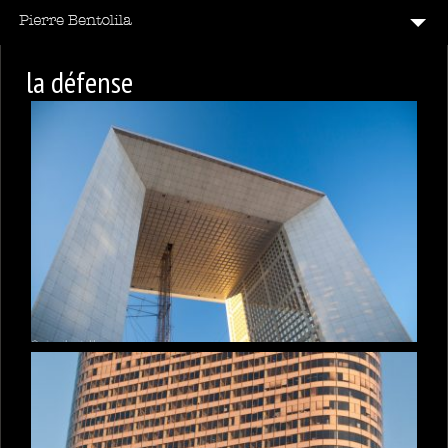
B & W & C
la défense
CODE BARRE
12
ÉMOTIONS
LECHE VITRINE
14
PARIS
REFLETS
TAG
VITE
7
VOIR LA FRANCE
20
VOIR LE MONDE
CONTACT