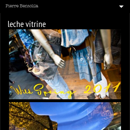
B & W & C
leche vitrine
CODE BARRE
12
ÉMOTIONS
LECHE VITRINE
14
PARIS
REFLETS
TAG
VITE
7
VOIR LA FRANCE
20
VOIR LE MONDE
CONTACT